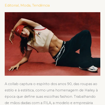
GLOBAL
Editorial
,
Moda
,
Tendência
COM
A
HAILEY
BIEBER
A collab captura o espírito dos anos 90, das roupas ao
estilo e à estética, como uma homenagem de Hailey à
época que define suas escolhas fashion. Trabalhando
de mãos dadas com a FILA, a modelo e empresária