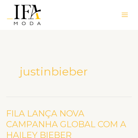
Ir
Main
para
Men
o
conteúdo
justinbieber
FILA LANÇA NOVA
FILA
LANÇA
CAMPANHA GLOBAL COM A
NOVA
HAILEY BIEBER
CAMPANHA