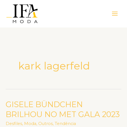
Ir
Main
para
Men
o
conteúdo
kark lagerfeld
GISELE BÜNDCHEN
GISELE
BÜNDCHEN
BRILHOU NO MET GALA 2023
BRILHOU
Desfiles
,
Moda
,
Outros
,
Tendência
NO