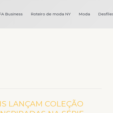
FA Business
Roteiro de moda NY
Moda
Desfile
ARIS LANÇAM COLEÇÃO