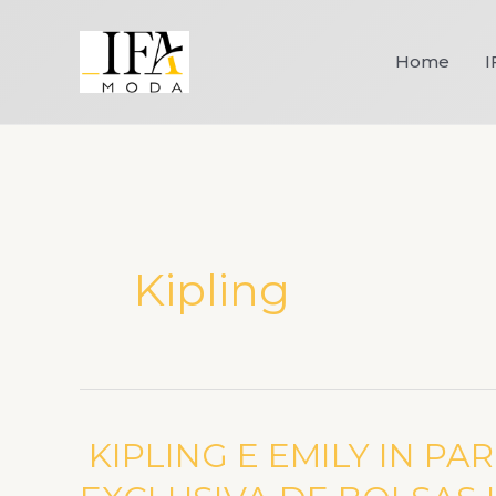
Ir
para
Home
I
o
conteúdo
Kipling
KIPLING E EMILY IN P
KIPLING
E