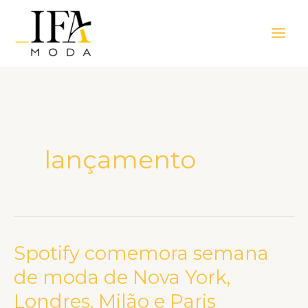
Ir
Main
para
Men
o
conteúdo
lançamento
Spotify comemora semana
Spotify
comemora
de moda de Nova York,
semana
Londres, Milão e Paris
de