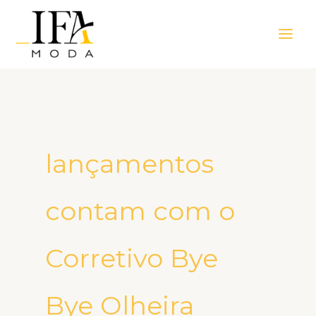
Ir
Main
para
Men
o
conteúdo
lançamentos
contam com o
Corretivo Bye
Bye Olheira