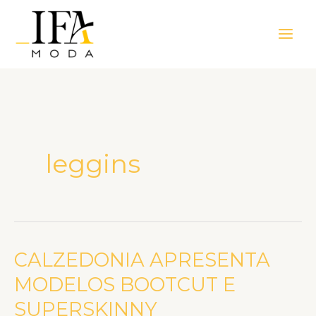
Ir
Main
para
Men
o
conteúdo
leggins
CALZEDONIA APRESENTA
CALZEDONIA
APRESENTA
MODELOS BOOTCUT E
MODELOS
SUPERSKINNY
BOOTCUT