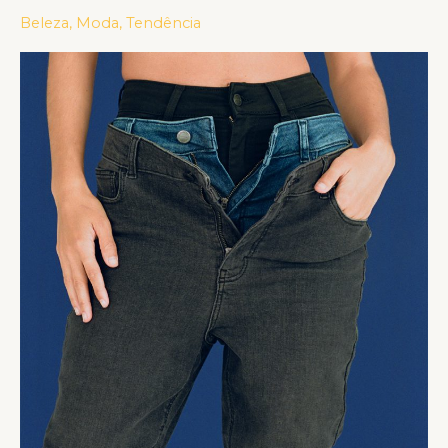
E
Beleza
,
Moda
,
Tendência
SUPERSKINNY