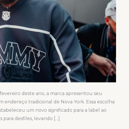
vereiro deste ano, a marca apresentou seu
 endereço tradicional de Nova York. Essa escolha
estabeleceu um novo significado para a label ao
 para desfiles, levando […]