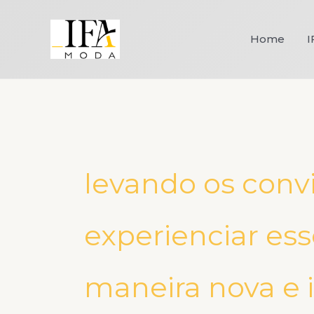
Ir
para
Home
I
o
conteúdo
levando os conv
experienciar ess
maneira nova e 