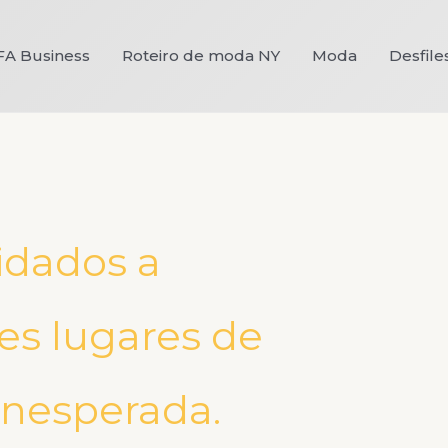
FA Business
Roteiro de moda NY
Moda
Desfile
idados a
es lugares de
inesperada.