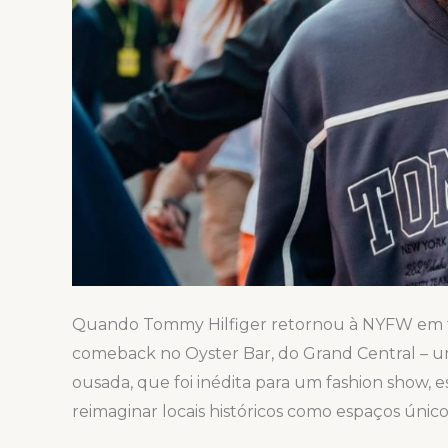
Semana
de
Moda
Quando Tommy Hilfiger retornou à NYFW em fe
comeback no Oyster Bar, do Grand Central – um
ousada, que foi inédita para um fashion show, 
reimaginar locais históricos como espaços únicos