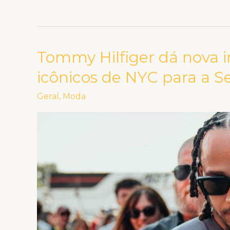
Tommy Hilfiger dá nova 
Tommy
Hilfiger
icônicos de NYC para a
dá
Geral
,
Moda
nova
interpretação
aos
marcos
icônicos
de
NYC
para
a