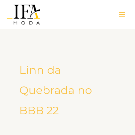
Ir
Main
para
Men
o
conteúdo
Linn da
Quebrada no
BBB 22