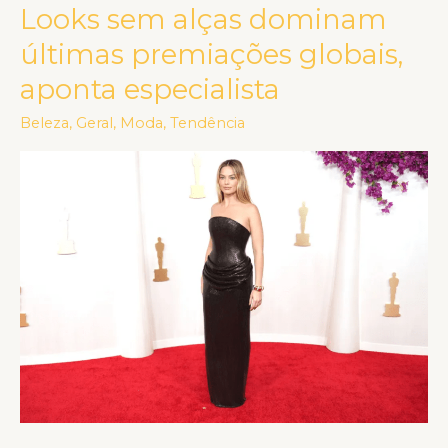
Looks sem alças dominam
Looks
sem
últimas premiações globais,
alças
aponta especialista
dominam
últimas
Beleza
,
Geral
,
Moda
,
Tendência
premiações
globais,
aponta
especialista