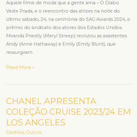
Aquele filme de moda que a gente ama – O Diabo
Veste Prada, e o reencontro das atrizes na noite do
último sábado, 24, na cerimônia do SAG Awards 2024, o
prêmio do sindicato dos atores dos Estados Unidos.
Miranda Priestly (Meryl Streep) recrutou as assistentes
Andy (Anne Hathaway) e Emily (Emily Blunt), que
ressurgiram
Read More »
CHANEL APRESENTA
CHANEL
APRESENTA
COLEÇÃO CRUISE 2023/24 EM
COLEÇÃO
LOS ANGELES
CRUISE
2023/24
Desfiles
,
Outros