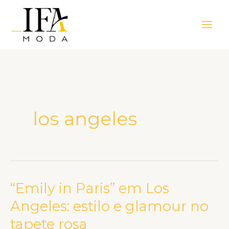
Ir
Main
para
Men
o
conteúdo
los angeles
“Emily in Paris” em Los
“Emily
in
Angeles: estilo e glamour no
Paris”
tapete rosa
em