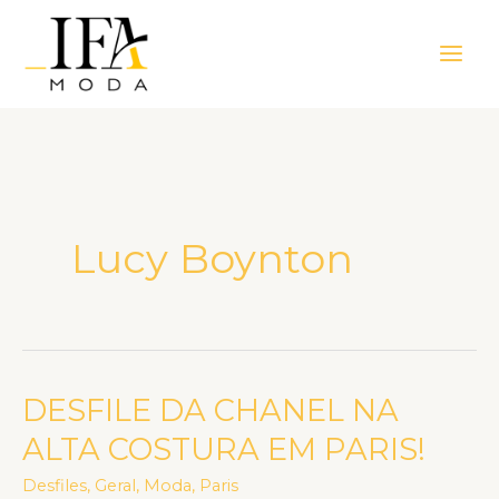
Ir
Main
para
Men
o
conteúdo
Lucy Boynton
DESFILE DA CHANEL NA
DESFILE
DA
ALTA COSTURA EM PARIS!
CHANEL
Desfiles
,
Geral
,
Moda
,
Paris
NA