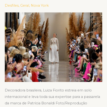
do
Desfiles
,
Geral
,
Nova York
desfile
PatBo
no
New
York
Fashion
Week
Decoradora brasileira, Luiza Fiorito estreia em solo
internacional e leva toda sua expertise para a passarela
da marca de Patrícia Bonaldi Foto/Reprodução