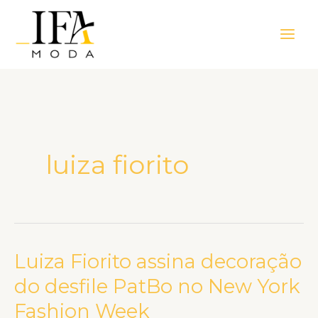
Ir
Main
para
Men
o
conteúdo
luiza fiorito
Luiza Fiorito assina decoração
Luiza
Fiorito
do desfile PatBo no New York
assina
Fashion Week
decoração