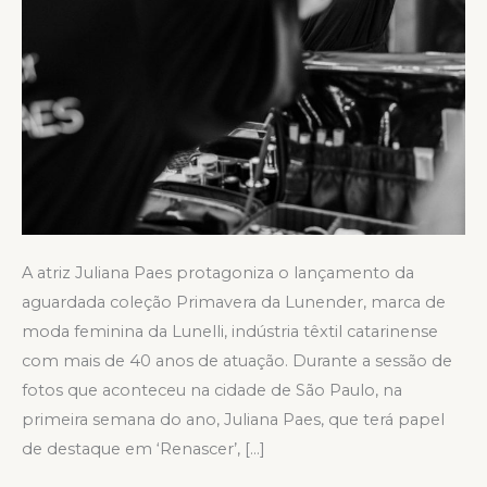
A atriz Juliana Paes protagoniza o lançamento da
aguardada coleção Primavera da Lunender, marca de
moda feminina da Lunelli, indústria têxtil catarinense
com mais de 40 anos de atuação. Durante a sessão de
fotos que aconteceu na cidade de São Paulo, na
primeira semana do ano, Juliana Paes, que terá papel
de destaque em ‘Renascer’, […]