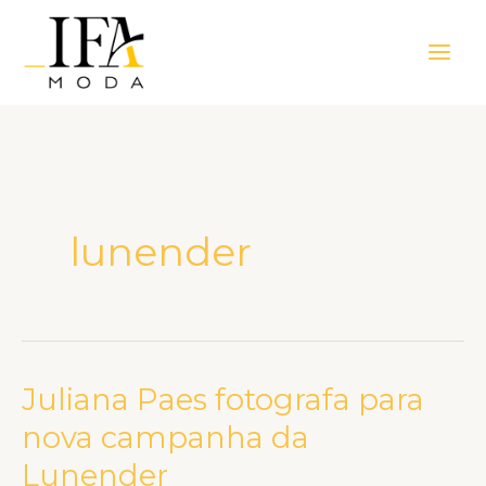
Ir
Main
para
Men
o
conteúdo
lunender
Juliana Paes fotografa para
Juliana
Paes
nova campanha da
fotografa
Lunender
para