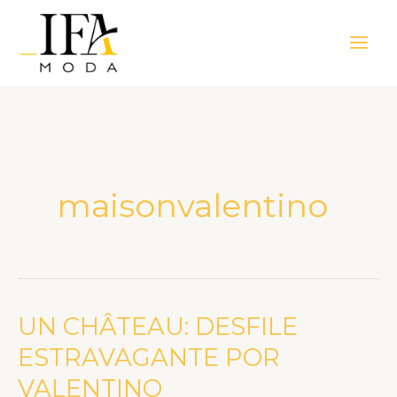
Ir
Main
para
Men
o
conteúdo
maisonvalentino
UN CHÂTEAU: DESFILE
UN
CHÂTEAU:
ESTRAVAGANTE POR
DESFILE
VALENTINO
ESTRAVAGANTE