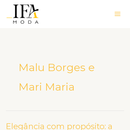
Ir
Main
para
Men
o
conteúdo
Malu Borges e
Mari Maria
Elegância com propósito: a
Elegância