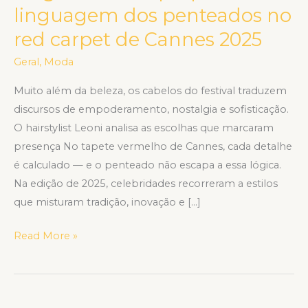
com
linguagem dos penteados no
propósito:
red carpet de Cannes 2025
a
linguagem
Geral
,
Moda
dos
Muito além da beleza, os cabelos do festival traduzem
penteados
discursos de empoderamento, nostalgia e sofisticação.
no
O hairstylist Leoni analisa as escolhas que marcaram
red
presença No tapete vermelho de Cannes, cada detalhe
carpet
é calculado — e o penteado não escapa a essa lógica.
de
Na edição de 2025, celebridades recorreram a estilos
Cannes
que misturam tradição, inovação e […]
2025
Read More »