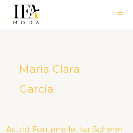
Ir
Main
para
Men
o
conteúdo
Maria Clara
Garcia
Astrid Fontenelle, Isa Scherer
Astrid