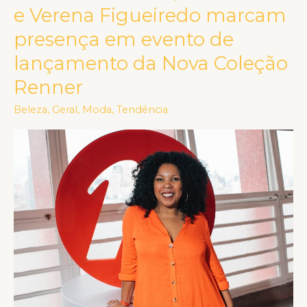
Fontenelle,
e Verena Figueiredo marcam
Isa
presença em evento de
Scherer
lançamento da Nova Coleção
e
Verena
Renner
Figueiredo
Beleza
,
Geral
,
Moda
,
Tendência
marcam
presença
em
evento
de
lançamento
da
Nova
Coleção
Renner