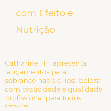
com Efeito e
Nutrição
Catharine Hill apresenta
Catharine
Hill
lançamentos para
apresenta
sobrancelhas e cílios: beleza
lançamentos
com praticidade e qualidade
para
sobrancelhas
profissional para todos
e
Beleza
,
Geral
cílios: