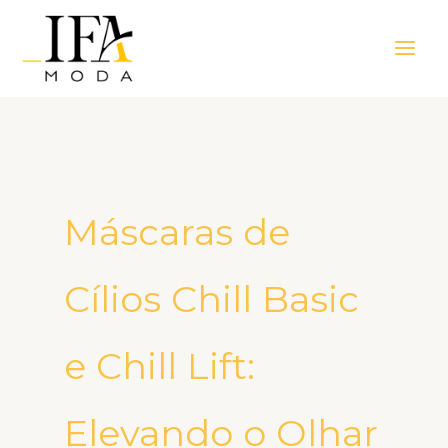
Ir
Main
para
Men
o
conteúdo
Máscaras de
Cílios Chill Basic
e Chill Lift:
Elevando o Olhar