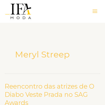
Ir
Main
para
Men
o
conteúdo
Meryl Streep
Reencontro das atrizes de O
Reencontro
das
Diabo Veste Prada no SAG
atrizes
Awards
de