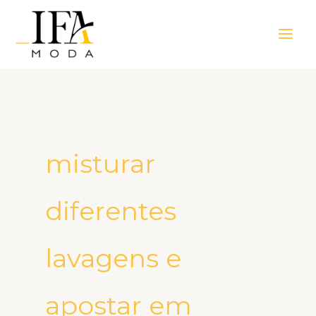
Ir
Main
para
Men
o
conteúdo
misturar
diferentes
lavagens e
apostar em