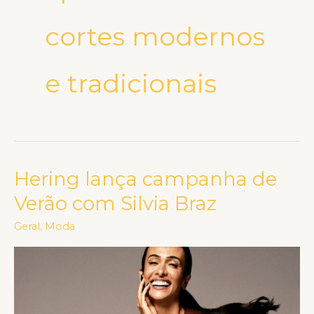
cortes modernos
e tradicionais
Hering lança campanha de
Hering
lança
Verão com Silvia Braz
campanha
Geral
,
Moda
de
Verão
com
Silvia
Braz