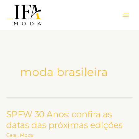
Ir
Main
para
Men
o
conteúdo
moda brasileira
SPFW 30 Anos: confira as
SPFW
30
datas das próximas edições
Anos:
Geral
,
Moda
confira