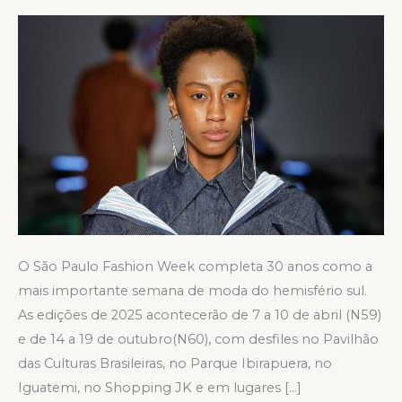
as
datas
das
próximas
edições
O São Paulo Fashion Week completa 30 anos como a
mais importante semana de moda do hemisfério sul.
As edições de 2025 acontecerão de 7 a 10 de abril (N59)
e de 14 a 19 de outubro(N60), com desfiles no Pavilhão
das Culturas Brasileiras, no Parque Ibirapuera, no
Iguatemi, no Shopping JK e em lugares […]