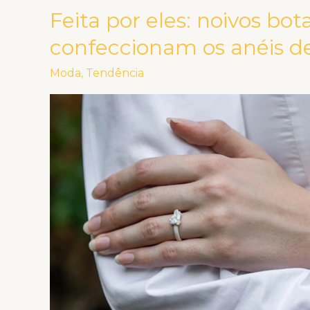
Feita por eles: noivos b
Feita
por
confeccionam os anéis d
eles:
Moda
,
Tendência
noivos
botam
a
mão
na
massa
e
confeccionam
os
anéis
de
noivado