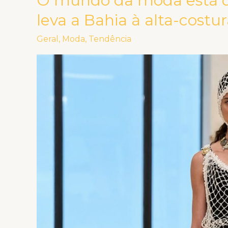
O mundo da moda está de
mundo
leva a Bahia à alta-costu
da
Geral
,
Moda
,
Tendência
moda
está
de
olho
nela:
Bruna
Souza
leva
a
Bahia
à
alta-
costura