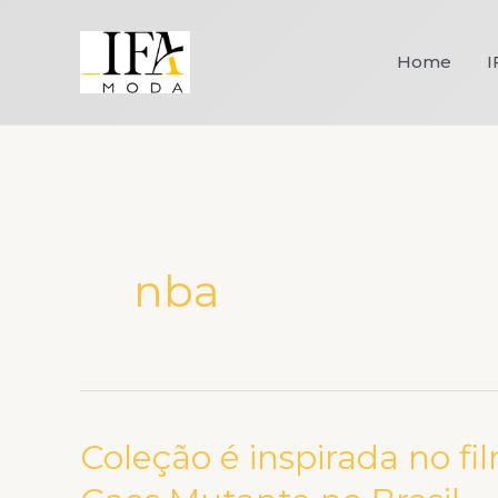
Ir
para
Home
I
o
conteúdo
nba
Coleção é inspirada no fi
Coleção
é