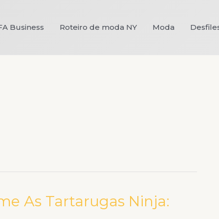
FA Business
Roteiro de moda NY
Moda
Desfile
lme As Tartarugas Ninja: