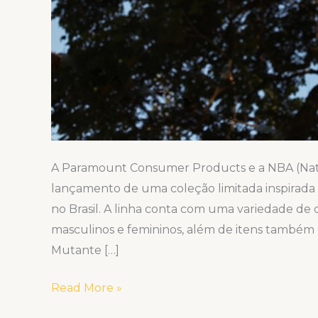
A Paramount Consumer Products e a NBA (Natio
lançamento de uma coleção limitada inspirada 
no Brasil. A linha conta com uma variedade de 
masculinos e femininos, além de itens também e
Mutante […]
Read More »