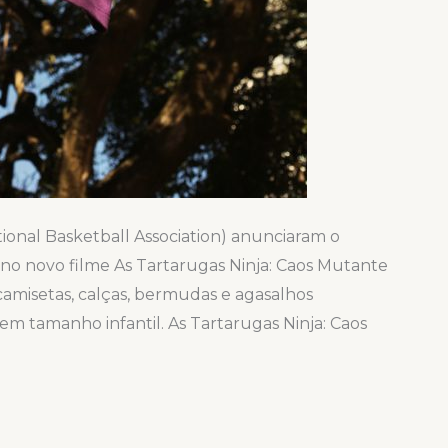
nal Basketball Association) anunciaram o
no novo filme As Tartarugas Ninja: Caos Mutante
camisetas, calças, bermudas e agasalhos
m tamanho infantil. As Tartarugas Ninja: Caos