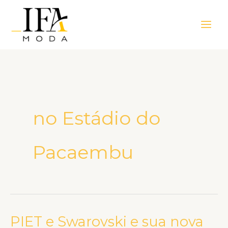
Ir
Main
para
Men
o
conteúdo
no Estádio do
Pacaembu
PIET e Swarovski e sua nova
PIET