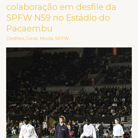
e
colaboração em desfile da
Swarovski
SPFW N59 no Estádio do
e
Pacaembu
sua
nova
Desfiles
,
Geral
,
Moda
,
SPFW
colaboração
em
desfile
da
SPFW
N59
no
Estádio
do
Pacaembu