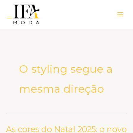
Ir
Main
para
Men
o
conteúdo
O styling segue a
mesma direção
As cores do Natal 2025: o novo
As