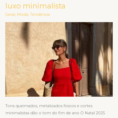
cores
luxo minimalista
do
Geral
,
Moda
,
Tendência
Natal
2025:
o
novo
luxo
minimalista
Tons queimados, metalizados foscos e cortes
minimalistas dão o tom do fim de ano O Natal 2025