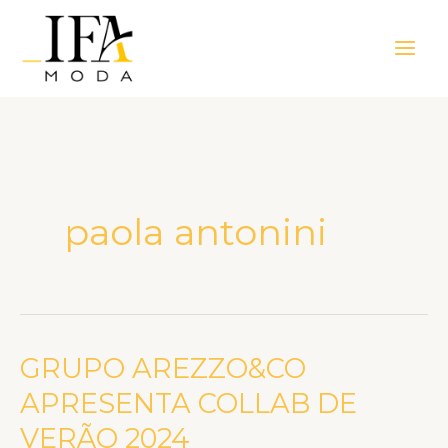
Ir
Main
para
Men
o
conteúdo
paola antonini
GRUPO AREZZO&CO
GRUPO
AREZZO&CO
APRESENTA COLLAB DE
APRESENTA
VERÃO 2024
COLLAB