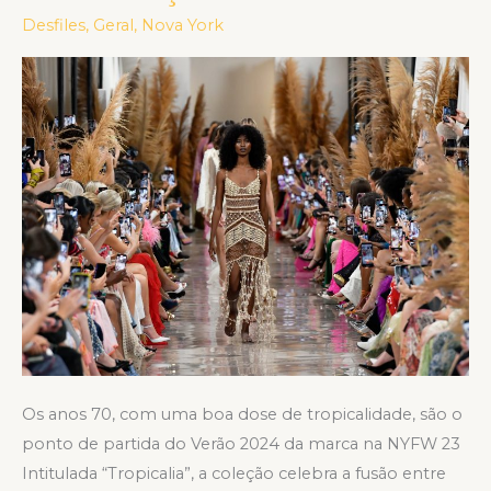
artesanal
Desfiles
,
Geral
,
Nova York
dos
anos
70
em
nova
coleção
em
Nova
York
Os anos 70, com uma boa dose de tropicalidade, são o
ponto de partida do Verão 2024 da marca na NYFW 23
Intitulada “Tropicalia”, a coleção celebra a fusão entre