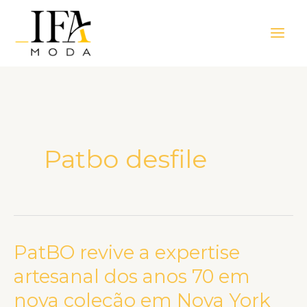
Ir
Main
para
Men
o
conteúdo
Patbo desfile
PatBO revive a expertise
PatBO
revive
artesanal dos anos 70 em
a
nova coleção em Nova York
expertise