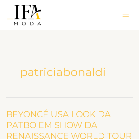
Ir
Main
para
Men
o
conteúdo
patriciabonaldi
BEYONCÉ USA LOOK DA
BEYONCÉ
USA
PATBO EM SHOW DA
LOOK
RENAISSANCE WORLD TOUR
DA