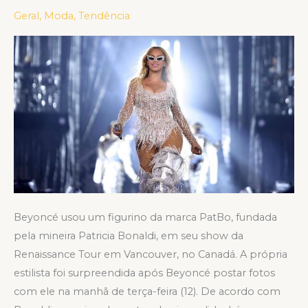
PATBO
Geral
,
Moda
,
Tendência
EM
SHOW
DA
RENAISSANCE
WORLD
TOUR
Beyoncé usou um figurino da marca PatBo, fundada
pela mineira Patricia Bonaldi, em seu show da
Renaissance Tour em Vancouver, no Canadá. A própria
estilista foi surpreendida após Beyoncé postar fotos
com ele na manhã de terça-feira (12). De acordo com