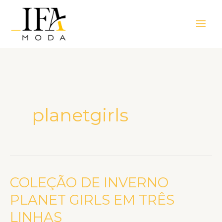
Ir
Main
para
Men
o
conteúdo
planetgirls
COLEÇÃO DE INVERNO
COLEÇÃO
DE
PLANET GIRLS EM TRÊS
INVERNO
LINHAS
PLANET