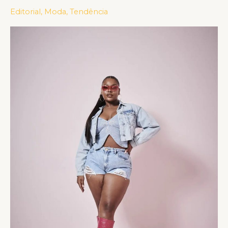
GIRLS
Editorial
,
Moda
,
Tendência
EM
TRÊS
LINHAS