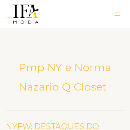
Ir
Main
para
Men
o
conteúdo
Pmp NY e Norma
Nazario Q Closet
NYFW: DESTAQUES DO
NYFW: