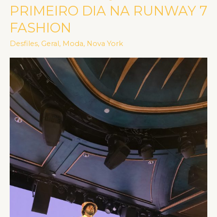
DESTAQUES
PRIMEIRO DIA NA RUNWAY 7
DO
FASHION
PRIMEIRO
DIA
Desfiles
,
Geral
,
Moda
,
Nova York
NA
RUNWAY
7
FASHION