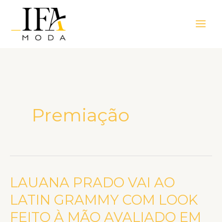
Ir
Main
para
Men
o
conteúdo
Premiação
LAUANA PRADO VAI AO
LAUANA
PRADO
LATIN GRAMMY COM LOOK
VAI
FEITO À MÃO AVALIADO EM
AO