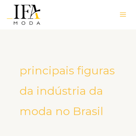
Ir
Main
para
Men
o
conteúdo
principais figuras
da indústria da
moda no Brasil