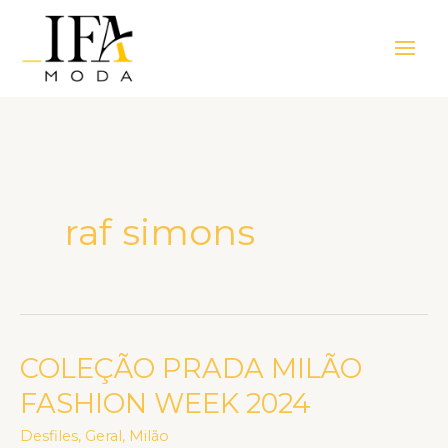
Ir
Main
para
Men
o
conteúdo
raf simons
COLEÇÃO PRADA MILÃO
COLEÇÃO
PRADA
FASHION WEEK 2024
MILÃO
Desfiles
,
Geral
,
Milão
FASHION