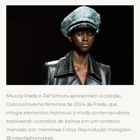
WEEK
2024
Miuccia Prada e Raf Simons apresentam a coleção
Outono/Inverno feminina de 2024 da Prada, que
integra elementos históricos à moda contemporânea,
explorando conceitos de beleza em um contexto
marcado por memórias Fotos: Reprodução Instagram
@milanfashionweek