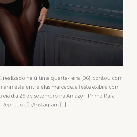
 realizado na última quarta-feira (06), contou com
limann está entre elas marcada, a festa exibirá com
streia dia 26 de setembro na Amazon Prime Rafa
o: Reprodução/Instagram […]