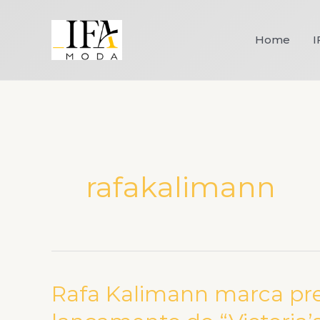
Ir
para
Home
I
o
conteúdo
rafakalimann
Rafa Kalimann marca pr
Rafa
Kalimann