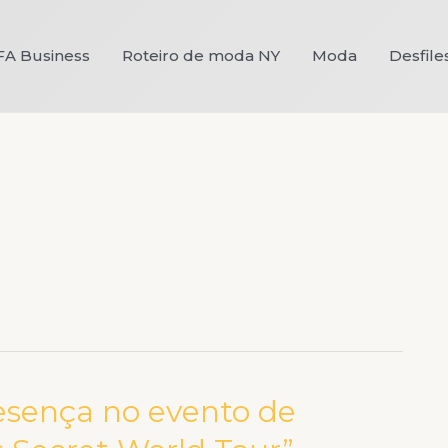
FA Business
Roteiro de moda NY
Moda
Desfile
esença no evento de