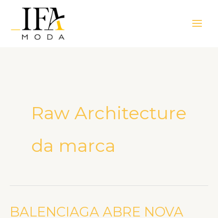
Ir
Main
para
Men
o
conteúdo
Raw Architecture
da marca
BALENCIAGA ABRE NOVA
BALENCIAGA