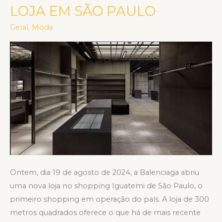
ABRE
LOJA EM SÃO PAULO
NOVA
Geral
,
Moda
LOJA
EM
SÃO
PAULO
Ontem, dia 19 de agosto de 2024, a Balenciaga abriu
uma nova loja no shopping Iguatemi de São Paulo, o
primeiro shopping em operação do país. A loja de 300
metros quadrados oferece o que há de mais recente