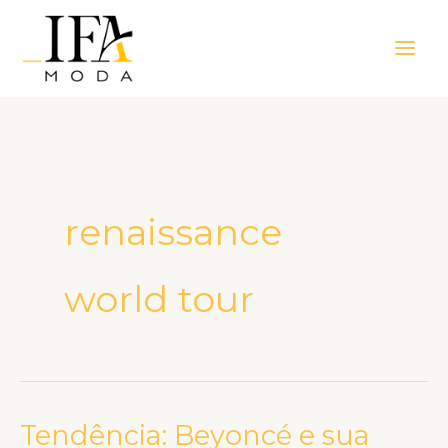
Ir
Main
para
Men
o
conteúdo
renaissance
world tour
Tendência: Beyoncé e sua
Tendência: