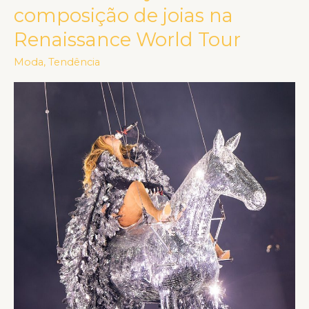
Beyoncé
composição de joias na
e
Renaissance World Tour
sua
composição
Moda
,
Tendência
de
joias
na
Renaissance
World
Tour