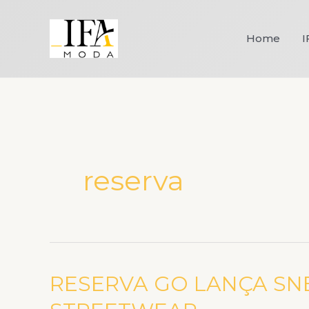
Ir
para
Home
I
o
conteúdo
reserva
RESERVA GO LANÇA SN
RESERVA
GO