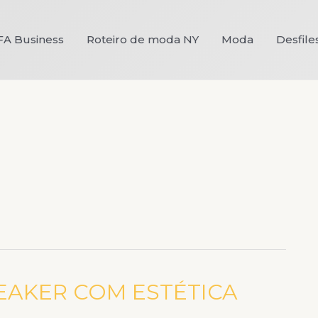
FA Business
Roteiro de moda NY
Moda
Desfile
EAKER COM ESTÉTICA