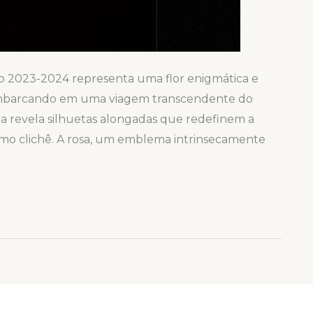
o 2023-2024 representa uma flor enigmática e
 Embarcando em uma viagem transcendente do
ia revela silhuetas alongadas que redefinem a
ismo clichê. A rosa, um emblema intrinsecamente