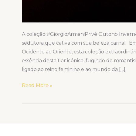
A coleção #GiorgioArmaniPrivé Outono Invern
sedutora que cativa com sua beleza carnal.
Ocidente ao Oriente, esta coleção extraordinár
essência desta flor icônica, fugindo do romant
ligado ao reino feminino e ao mundo da […]
Read More »