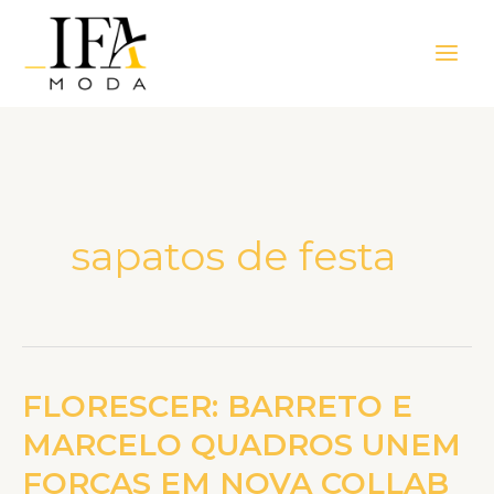
Ir
Main
para
Men
o
conteúdo
sapatos de festa
FLORESCER: BARRETO E
FLORESCER:
BARRETO
MARCELO QUADROS UNEM
E
FORÇAS EM NOVA COLLAB
MARCELO