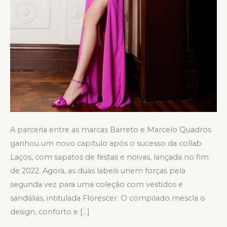
A parceria entre as marcas Barreto e Marcelo Quadros
ganhou um novo capítulo após o sucesso da collab
Laços, com sapatos de festas e noivas, lançada no fim
de 2022. Agora, as duas labels unem forças pela
segunda vez para uma coleção com vestidos e
sandálias, intitulada Florescer. O compilado mescla o
design, conforto e […]