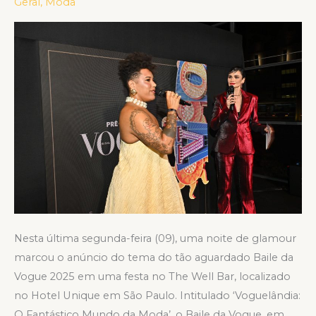
do
Geral
,
Moda
próximo
tradicional
Baile
de
Carnaval
Nesta última segunda-feira (09), uma noite de glamour
marcou o anúncio do tema do tão aguardado Baile da
Vogue 2025 em uma festa no The Well Bar, localizado
no Hotel Unique em São Paulo. Intitulado ‘Voguelândia:
O Fantástico Mundo da Moda’, o Baile da Vogue, em