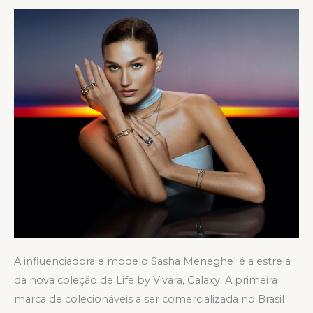
A
ESTRELA
DE
LIFE
BY
VIVARA
A influenciadora e modelo Sasha Meneghel é a estrela
da nova coleção de Life by Vivara, Galaxy. A primeira
marca de colecionáveis a ser comercializada no Brasil