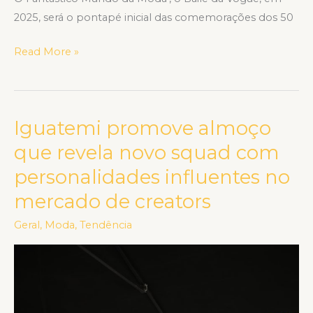
2025, será o pontapé inicial das comemorações dos 50
Read More »
Iguatemi promove almoço
Iguatemi
promove
que revela novo squad com
almoço
personalidades influentes no
que
mercado de creators
revela
novo
Geral
,
Moda
,
Tendência
squad
com
personalidades
influentes