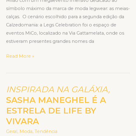
Milão com um megaevento imersivo dedicado ao
símbolo máximo da marca de moda legwear: as meias-
calças. O cenário escolhido para a segunda edição da
Calzedomania: a Legs Celebration foi o espaço de
eventos MiCo, localizado na Via Gattamelata, onde os
estiveram presentes grandes nomes da
Read More »
INSPIRADA NA GALÁXIA,
INSPIRADA
NA
SASHA MANEGHEL É A
GALÁXIA,
ESTRELA DE LIFE BY
SASHA
VIVARA
MANEGHEL
É
Geral
,
Moda
,
Tendência