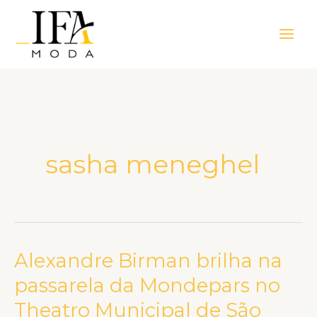
Ir
Main
para
Men
o
conteúdo
sasha meneghel
Alexandre Birman brilha na
Alexandre
Birman
passarela da Mondepars no
brilha
Theatro Municipal de São
na