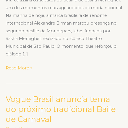
Marca assina os sapatos do desfile de Sasha Meneghel,
um dos momentos mais aguardados da moda nacional
Na manhã de hoje, a marca brasileira de renome
internacional Alexandre Birman marcou presença no
segundo desfile da Mondepars, label fundada por
Sasha Meneghel, realizado no icônico Theatro
Municipal de São Paulo. O momento, que reforçou o
diálogo […]
Read More »
Vogue Brasil anuncia tema
Vogue
Brasil
do próximo tradicional Baile
anuncia
de Carnaval
tema