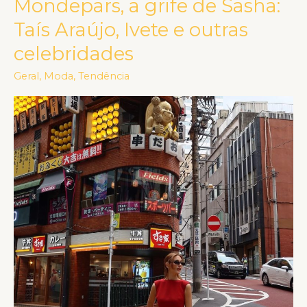
Mondepars, a grife de Sasha:
vestem
Taís Araújo, Ivete e outras
Mondepars,
celebridades
a
grife
Geral
,
Moda
,
Tendência
de
Sasha:
Taís
Araújo,
Ivete
e
outras
celebridades