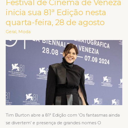
Festival de Cinema de Veneza
Festival
de
inicia sua 81ª Edição nesta
Cinema
quarta-feira, 28 de agosto
de
Veneza
Geral
,
Moda
inicia
sua
81ª
Edição
nesta
quarta-
feira,
28
de
agosto
Tim Burton abre a 81ª Edição com ‘Os fantasmas ainda
se divertem’ e presença de grandes nomes O