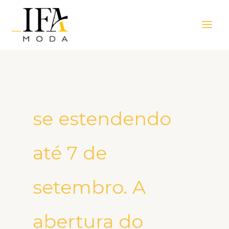
Ir
Main
para
Men
o
conteúdo
se estendendo
até 7 de
setembro. A
abertura do