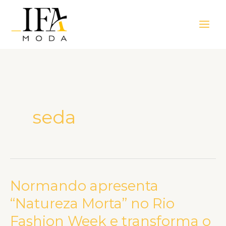
Ir
Main
para
Men
o
conteúdo
seda
Normando apresenta
Normando
apresenta
“Natureza Morta” no Rio
“Natureza
Fashion Week e transforma o
Morta”