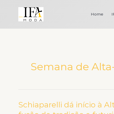
Ir
para
Home
I
o
conteúdo
Semana de Alta
Schiaparelli dá início à
Schiaparelli
dá