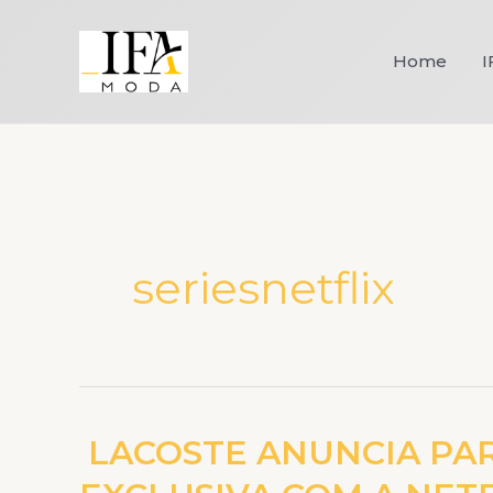
Ir
para
Home
I
o
conteúdo
seriesnetflix
LACOSTE ANUNCIA PA
LACOSTE
ANUNCIA