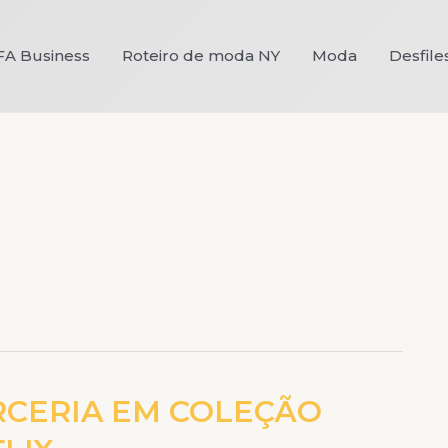
FA Business
Roteiro de moda NY
Moda
Desfile
RCERIA EM COLEÇÃO