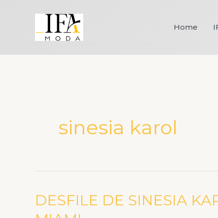
Ir
para
Home
I
o
conteúdo
sinesia karol
DESFILE DE SINESIA K
DESFILE
DE