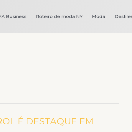
FA Business
Roteiro de moda NY
Moda
Desfile
AROL É DESTAQUE EM