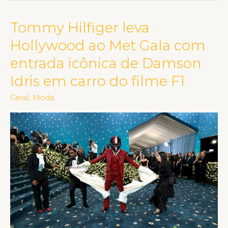
Tommy Hilfiger leva
Tommy
Hilfiger
Hollywood ao Met Gala com
leva
entrada icônica de Damson
Hollywood
Idris em carro do filme F1
ao
Met
Geral
,
Moda
Gala
com
entrada
icônica
de
Damson
Idris
em
carro