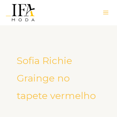
Ir
Main
para
Men
o
conteúdo
Sofia Richie
Grainge no
tapete vermelho