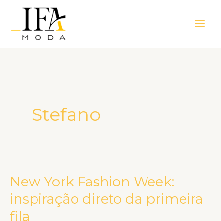
Ir
Main
para
Men
o
conteúdo
Stefano
New York Fashion Week:
New
York
inspiração direto da primeira
Fashion
fila
Week: