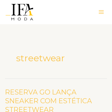
Ir
Main
para
Men
o
conteúdo
streetwear
RESERVA GO LANÇA
RESERVA
GO
SNEAKER COM ESTÉTICA
LANÇA
STREETWEAR
SNEAKER