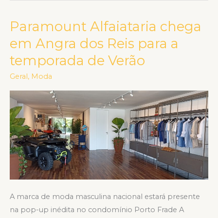
Paramount Alfaiataria chega
Paramount
Alfaiataria
em Angra dos Reis para a
chega
temporada de Verão
em
Angra
Geral
,
Moda
dos
Reis
para
a
temporada
de
Verão
A marca de moda masculina nacional estará presente
na pop-up inédita no condomínio Porto Frade A