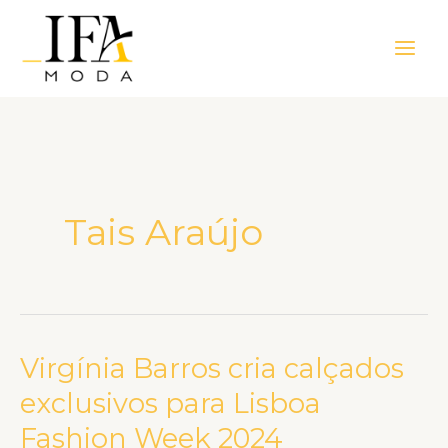
Ir
Main
para
Men
o
conteúdo
Tais Araújo
Virgínia Barros cria calçados
Virgínia
Barros
exclusivos para Lisboa
cria
Fashion Week 2024
calçados