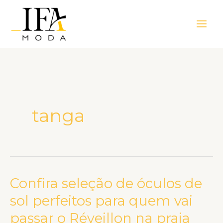
Ir
Main
para
Men
o
conteúdo
tanga
Confira seleção de óculos de
Confira
seleção
sol perfeitos para quem vai
de
passar o Réveillon na praia
óculos